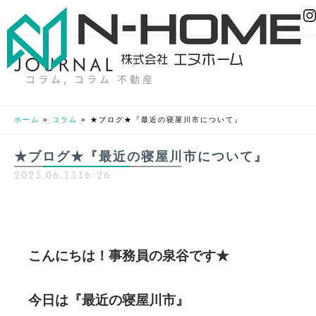
J
O
U
R
N
A
L
コラム
,
コラム 不動産
ホーム
»
コラム
»
★ブログ★『最近の寝屋川市について』
★ブログ★『最近の寝屋川市について』
2023.06.13
16:26
こんにちは！事務員の泉谷です★
今日は『最近の寝屋川市』