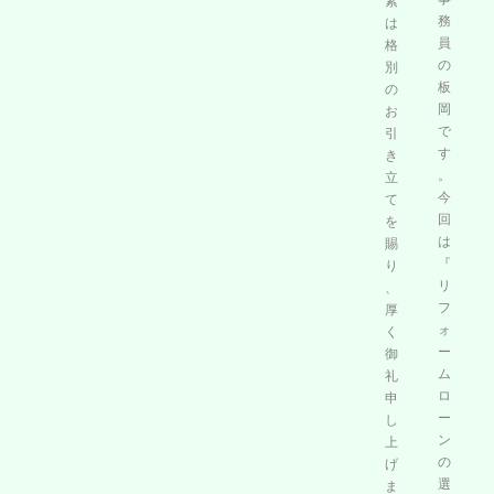
休
素
ォ
務
業
は
ー
員
日
格
ム
の
別
の
ロ
板
の
お
ー
岡
お
知
ン
で
引
ら
の
す
き
せ
選
。
立
🔷
び
今
て
方
回
を
』
は
賜
『
り
リ
、
フ
厚
ォ
く
ー
御
ム
礼
ロ
申
ー
し
ン
上
の
げ
選
ま