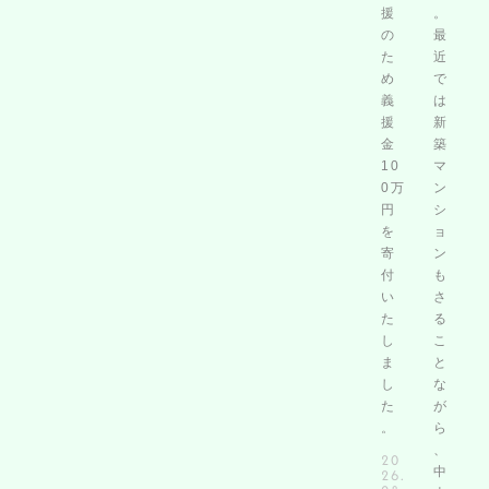
援
。
の
最
た
近
め
で
義
は
援
新
金
築
10
マ
0万
ン
円
シ
を
ョ
寄
ン
付
も
い
さ
た
る
し
こ
ま
と
し
な
た
が
。
ら
、
20
中
26.