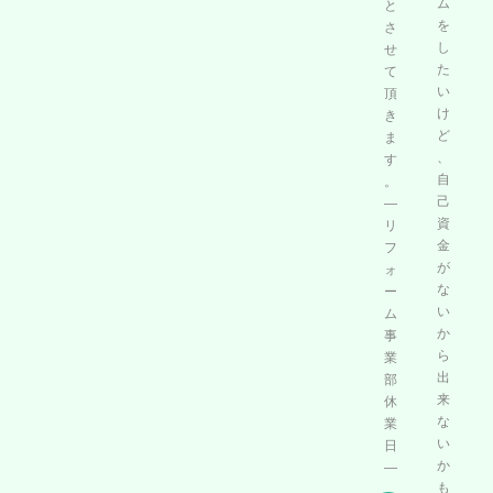
ム
と
を
さ
し
せ
た
て
い
頂
け
き
ど
ま
、
す
自
。
己
―
資
リ
金
フ
が
ォ
な
ー
い
ム
か
事
ら
業
出
部
来
休
な
業
い
日
か
―
も