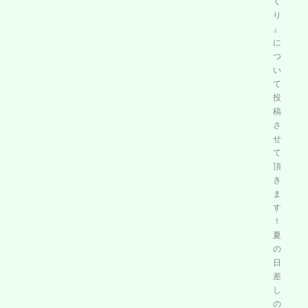
く
り
』
に
つ
い
て
投
稿
さ
せ
て
頂
き
ま
す
！
夏
の
日
差
し
の