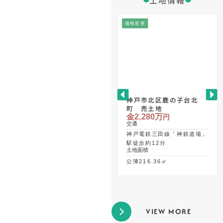
価格変更
神戸市北区鹿の子台北
町 売土地
金2,280万
円
交通
神戸電鉄三田線「神鉄道場」
駅徒歩約12分
土地面積
公簿216.36㎡
VIEW MORE