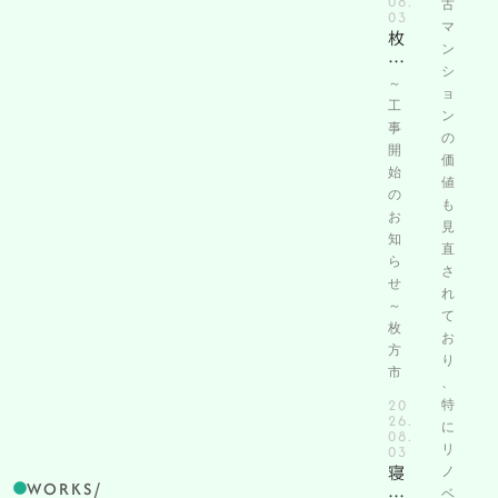
08.
古
03
マ
枚
ン
方
シ
市
～
ョ
楠
工
ン
葉
事
の
美
開
価
始
咲
値
の
戸
も
お
建
見
知
て
直
ら
リ
さ
せ
フ
れ
～
ォ
て
枚
ー
お
方
ム
り
市
、
工
20
特
事
26.
に
着
08.
03
リ
工
寝
ノ
/
WORKS
屋
ベ