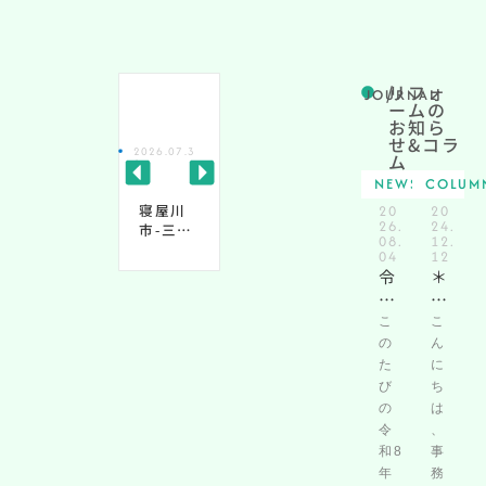
/
リフォ
JOURNAL
ームの
お知ら
せ&コラ
2026.07.3
2026.07.2
2026.07.0
2
ム
1
8
6
6
NEWS
COLUM
20
20
寝屋川
大阪市
寝屋川
26.
24.
市‐三井
都島区 -
市 - ラ
08.
12.
が丘テ
イーズ
ンフォ
04
12
ラス３
大阪プ
ルセ寝
令
＊
ルミエ
屋川
和
ブ
の森
8
ロ
こ
こ
年
グ
の
ん
熊
＊
た
に
本
び
『
ち
の
は
地
今
令
、
震
人
和8
事
に
気!
年
務
よ
!中