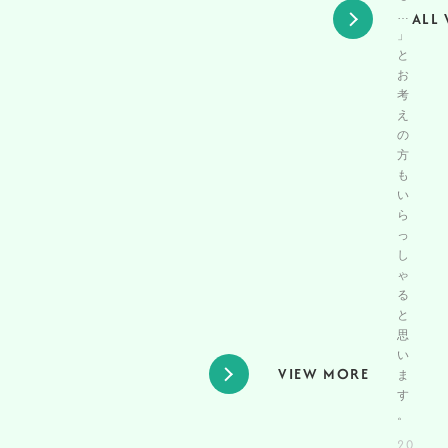
…
ALL 
」
と
お
考
え
の
方
も
い
ら
っ
し
ゃ
る
と
思
い
VIEW MORE
ま
す
。
20