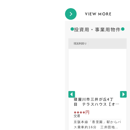
VIEW MORE
投資用・事業用物件
現況利回り
寝屋川市三井が丘4丁
目 テラスハウス【オー
ナーチェンジ物件】
●●●●
円
交通
京阪本線「香里園」駅からバ
ス乗車約16分 三井団地バ