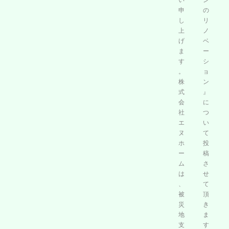
い
ン
た
申
の
し
リ
上
ノ
げ
ベ
ま
ー
す
シ
。
ョ
株
ン
式
』
会
に
社
つ
エ
い
ヌ
て
ホ
投
ー
稿
ム
さ
は
せ
、
て
被
頂
災
き
地
ま
支
す