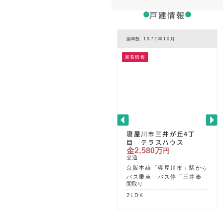
戸建情報
築年数
1972年10月
新着情報
寝屋川市三井が丘4丁
目 テラスハウス
金2,580万
円
交通
京阪本線「寝屋川市」駅から
バス乗車 バス停「三井秦団
間取り
地」徒歩約3分
2LDK