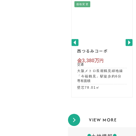
価格変更
西つるみコーポ
金3,380万
円
交通
大阪メトロ長堀鶴見緑地線
「今福鶴見」駅徒歩約6分
専有面積
壁芯78.01㎡
VIEW MORE
土地情報