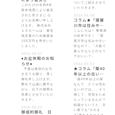
ついてご紹介させて
た皆さまに 義援
このたびの令和8年
いただきます。
金を寄付いたし
熊本地震により被災
2026.06.08
ました
された皆さまに 心
コラム★「寝屋
よりお見舞い申し上
川市は住みやす
げます。 株式会社
い街？｜暮らし
エヌホームは、被災
こんにちは✨ 事務員
やすさの理由と
地支援のため義援金
の松井です！ 「寝
住まい選びのポ
100万円を寄付いた
屋川市は住みやすい
しました。
イント」★
街なの？」「大阪で
暮らすならどのエリ
2026.08.03
アがいい？」
♦お盆休暇のお知
らせ♦
2026.05.23
★コラム「築40
平素は格別のお引
年以上の古い家
き立てを賜り、厚く
はそのまま売れ
御礼申し上げます。
「築40年以上の家
る？｜解体・リ
弊社では誠に勝手な
なんて、どうせ売れ
フォーム不要で
がら、以下の期間を
ないのでは…」そう
休業とさせていただ
売却するコツ」
感じて、売却をため
きます。
らっていませんか？
★
結論からいうと、古
2026.08.02
い家でも“そのま
御成約御礼 日
ま”売れるケースは