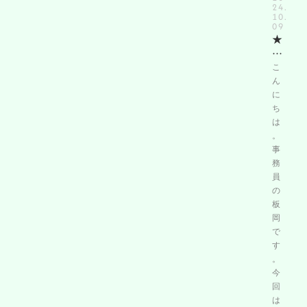
24.
10.
09
★
ブ
ロ
こ
グ
ん
★
に
『
ち
は
窓
。
の
事
リ
務
フ
員
ォ
の
ー
板
ム
岡
で
で
一
す
年
。
を
今
通
回
し
は