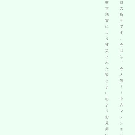
熊
員
り
古
本
の
被
マ
地
板
災
ン
震
岡
さ
シ
に
で
れ
ョ
よ
す
た
ン
り
。
皆
の
被
今
さ
リ
災
回
ま
ノ
さ
は
に
ベ
れ
『
義
ー
た
今
援
シ
皆
人
金
ョ
さ
気
を
ン
ま
！
寄
』
に
！
付
心
に
中
よ
古
い
つ
り
マ
た
い
お
ン
し
て
見
シ
ま
舞
ョ
し