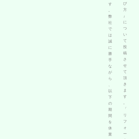
び
す
方
。
』
弊
に
社
つ
で
い
は
て
誠
投
に
稿
勝
さ
手
せ
な
て
が
頂
ら
き
、
ま
以
す
下
。
の
「
期
リ
間
フ
を
ォ
休
ー
業