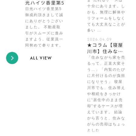
光ハイツ香里第5
十分にあります。し
日光ハイツ香里第5
かも、無理に解体や
御成約頂きまして誠
リフォームをしなく
にありがとうござい
ても大丈夫なことが
ました。 不動産取
多い …
引がスムーズに進み
2026.04.09
ますよう、従業員一
★コラム【寝屋
同努めて参ります。
川市】住みなが
ら家を売却する
ALL VIEW
「住みながら家を売
コツとは？｜内
るって、正直大変そ
覧で差がつく！
う…」「内覧のたび
好印象を与える
に片付けるのが負担
になりそう」 寝屋
準備と対応のポ
川市でも、住み替え
イント★
や相続をきっかけ
に“居住中のまま売
却”するケースが増
えています。 結論
から言うと、住みな
がらの売却はちょっ
とした