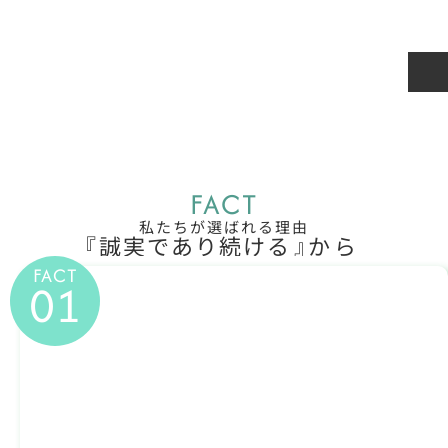
不動産事業
不動産の買取・仲介
FACT
私たちが選ばれる理由
『
誠実であり続ける
』
から
FACT
01