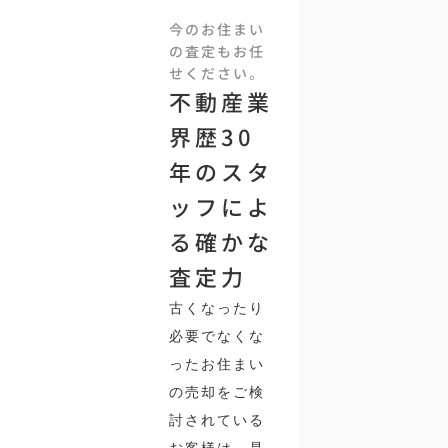
今のお住まい
の査定もお任
せください。
不動産業
界歴30
年のスタ
ッフによ
る確かな
査定力
古くなったり
必要でなくな
ったお住まい
の売却をご検
討されている