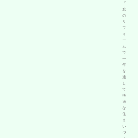
て
『
快
窓
適
の
な
リ
住
フ
ま
ォ
い
ー
ム
づ
で
く
一
り
年
』
を
通
し
て
快
適
な
住
ま
い
づ