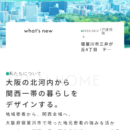
what's new
/
戸建情
2026.08.0
報
6
寝屋川市三井が
丘4丁目 テラ
スハウス
RE N-HOME
私たちについて
大阪の北河内から
関西一帯の暮らしを
デザインする。
地域密着から、関西全域へ。
大阪府寝屋川市で培った地元密着の強みを活か