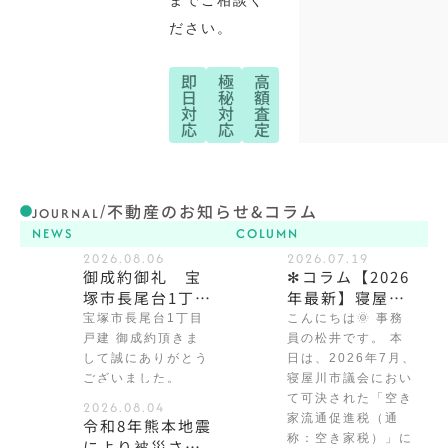
までご相談く
ださい。
即
極
高
日
秘
額
対
対
査
応
応
定
不動産のお知らせ&コラム
/
JOURNAL
NEWS
COLUMN
2026.08.06
2026.07.19
御成約御礼 宝
✻コラム【2026
塚市長尾台1丁
年最新】寝屋川
目 戸建
市で「空き家
宝塚市長尾台1丁目
こんにちは🌞 事務
税」が可決！売
戸建 御成約頂きま
員の松井です。 本
却価格への影響
して誠にありがとう
日は、2026年7月、
ございました。
は？空き家をお
寝屋川市議会におい
て可決された「空き
持ちの方が今考
2026.08.04
家流通促進税（通
えるべきこと✻
令和8年熊本地震
称：空き家税）」に
により被災され