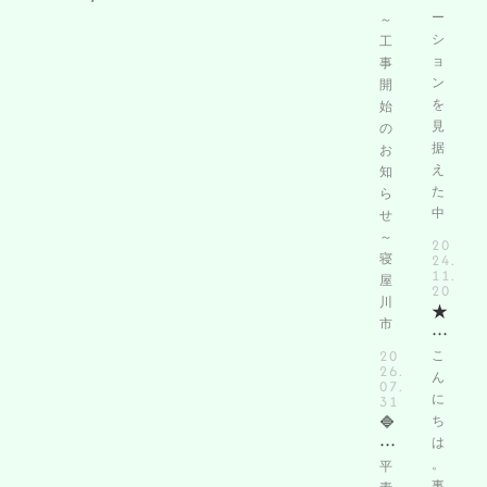
川
ー
～
市
シ
工
ョ
Ｍ
事
ン
プ
開
を
始
ラ
見
の
ザ
据
お
寝
え
知
屋
た
ら
川
中
せ
弐
～
20
番
24.
寝
館
11.
屋
20
リ
川
★
フ
市
ブ
ォ
ロ
20
こ
ー
26.
グ
ん
ム
07.
★
31
に
工
🔷
『
ち
事
夏
は
リ
着
季
。
平
フ
工
事