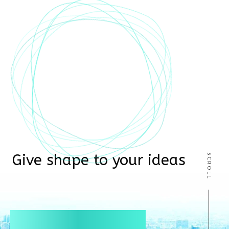
Give shape to your ideas
SCROLL
R
e
a
l
t
e
s
今
あ
る
空
間
に
、
次
の
未
来
を