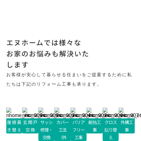
エヌホームでは様々な
お家のお悩みも解決いた
します
お客様が安心して暮らせる住まいをご提案するために私
たちは下記のリフォーム工事も承ります。
屋根葺
玄関戸
サッシ
カバー
バリア
断熱工
クロス
外構工
き替え
交換
修理・
工法
フリー
事
貼り替
事
交換
（外
工事
え