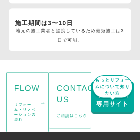
施工期間は3〜10日
地元の施工業者と提携しているため最短施工は3
日で可能。
もっとリフォー
FLOW
CONTACT
ムについて知り
たい方
リフォーム
US
→
→
専用サイト
リフォー
ム・リノベ
ーションの
ご相談はこちら
流れ