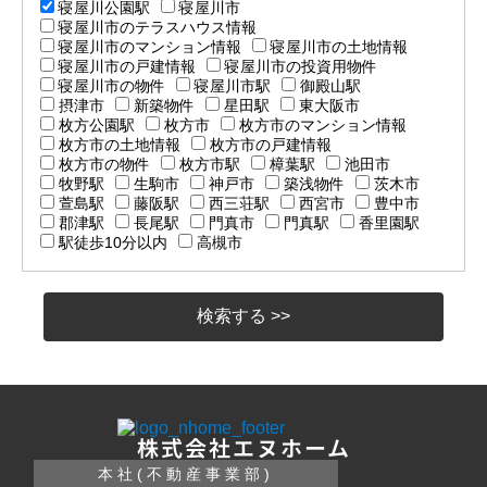
寝屋川公園駅
寝屋川市
寝屋川市のテラスハウス情報
寝屋川市のマンション情報
寝屋川市の土地情報
寝屋川市の戸建情報
寝屋川市の投資用物件
寝屋川市の物件
寝屋川市駅
御殿山駅
摂津市
新築物件
星田駅
東大阪市
枚方公園駅
枚方市
枚方市のマンション情報
枚方市の土地情報
枚方市の戸建情報
枚方市の物件
枚方市駅
樟葉駅
池田市
牧野駅
生駒市
神戸市
築浅物件
茨木市
萱島駅
藤阪駅
西三荘駅
西宮市
豊中市
郡津駅
長尾駅
門真市
門真駅
香里園駅
駅徒歩10分以内
高槻市
株式会社エヌホーム
本社(不動産事業部)