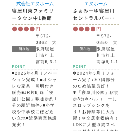
寝屋川東ファミリ
ふぁみーゆ寝屋川
ータウン中1番館
セントラルパークA
棟
●●●●
●●●●
円
円
〒572-
〒572-
0862 大
0850 大
阪府寝屋
阪府寝屋
所在地
所在地
川市打上
川市打上
宮前町3-1
高塚町1-1
POINT
POINT
■2025年4月リノベー
✻2024年3月リフォ
ション完成！■オシャ
ーム完了♪✻7階部分
レな家具・照明付き
のため眺望良好！
販売■JR片町線「寝
✻「寝屋川公園」駅徒
屋川公園」駅徒歩約1
歩8分✻バルコニーに
分の駅近物件♪■小学
スロップシンクあ
校や中学校にほど近
り！お掃除等に大活
い立地■近隣商業施設
躍！✻全居室収納有！
充実！
LDKに大型収納スペ