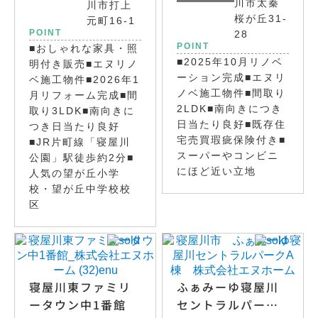
川市太秦
川市打上
桜が丘31-
元町16-1
POINT
28
POINT
■おしゃれな家具・照
■2025年10月リノベ
明付き販売■エヌリノ
ーション完成■エヌリ
ベ施工物件■2026年1
ノベ施工物件■間取り
月リフォーム完成■間
2LDK■南向きにつき
取り3LDK■南向きに
日当たり良好■既存住
つき日当たり良好
宅売買瑕疵保険付き■
■JR片町線「寝屋川
スーパーやコンビニ
公園」駅徒歩約2分■
にほど近い立地
人気の望が丘小学
校・望が丘中学校校
区
寝屋川東ファミリ
ふぁみーゆ寝屋川
ータウン中1番館
セントラルパークA