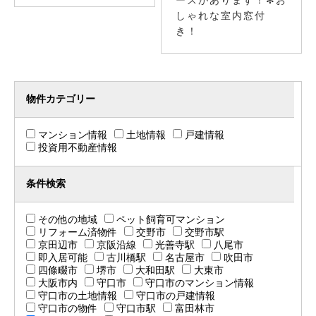
ースがあります！✻お
しゃれな室内窓付
き！
物件カテゴリー
マンション情報
土地情報
戸建情報
投資用不動産情報
条件検索
その他の地域
ペット飼育可マンション
リフォーム済物件
交野市
交野市駅
京田辺市
京阪沿線
光善寺駅
八尾市
即入居可能
古川橋駅
名古屋市
吹田市
四條畷市
堺市
大和田駅
大東市
大阪市内
守口市
守口市のマンション情報
守口市の土地情報
守口市の戸建情報
守口市の物件
守口市駅
富田林市