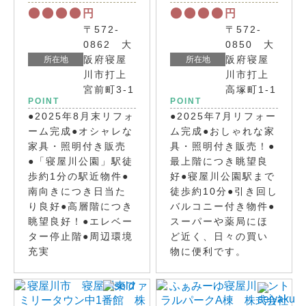
棟
●●●●
●●●●
円
円
〒572-
〒572-
0862 大
0850 大
阪府寝屋
阪府寝屋
所在地
所在地
川市打上
川市打上
宮前町3-1
高塚町1-1
POINT
POINT
●2025年8月末リフォ
●2025年7月リフォー
ーム完成●オシャレな
ム完成●おしゃれな家
家具・照明付き販売
具・照明付き販売！●
●「寝屋川公園」駅徒
最上階につき眺望良
歩約1分の駅近物件●
好●寝屋川公園駅まで
南向きにつき日当た
徒歩約10分●引き回し
り良好●高層階につき
バルコニー付き物件●
眺望良好！●エレベー
スーパーや薬局にほ
ター停止階●周辺環境
ど近く、日々の買い
充実
物に便利です。