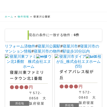
ホーム
»
物件情報
»
寝屋川公園駅
現在の条件に一致する物件：
6件
リフォーム済物件
#
寝屋川公園駅
#
寝屋川市
#
寝屋川市の
マンション情報
#
寝屋川市の物件
#
駅徒歩10分以内
ダイアパレス桜が
寝屋川東ファミリ
丘
ータウン北1番館
●●●●
●●●●
円
円
〒572-
〒572-
0840 大
0858 大
阪府寝屋
阪府寝屋
所在地
所在地