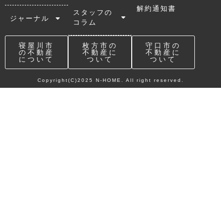
解約通知書
スタッフの
ジャーナル
コラム
寝屋川市
枚方市の
守口市の
の不動産
不動産に
不動産に
について
ついて
ついて
Copyright(C)2025 N-HOME. All right reserved.