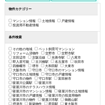
物件カテゴリー
マンション情報
土地情報
戸建情報
投資用不動産情報
条件検索
その他の地域
ペット飼育可マンション
リフォーム済物件
交野市
交野市駅
京田辺市
京阪沿線
光善寺駅
八尾市
即入居可能
古川橋駅
名古屋市
吹田市
四條畷市
堺市
大和田駅
大東市
大阪市内
守口市
守口市のマンション情報
守口市の土地情報
守口市の戸建情報
守口市の物件
守口市駅
富田林市
寝屋川公園駅
寝屋川市
寝屋川市のテラスハウス情報
寝屋川市のマンション情報
寝屋川市の土地情報
寝屋川市の戸建情報
寝屋川市の投資用物件
寝屋川市の物件
寝屋川市駅
御殿山駅
摂津市
新築物件
星田駅
東大阪市