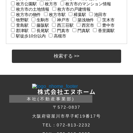
枚方公園駅
枚方市
枚方市のマンション情報
枚方市の土地情報
枚方市の戸建情報
枚方市の物件
枚方市駅
樟葉駅
池田市
牧野駅
生駒市
神戸市
築浅物件
茨木市
萱島駅
藤阪駅
西三荘駅
西宮市
豊中市
郡津駅
長尾駅
門真市
門真駅
香里園駅
駅徒歩10分以内
高槻市
株式会社エヌホーム
本社(不動産事業部)
〒572-0837
大阪府寝屋川市早子町19番17号
TEL：072-813-2232