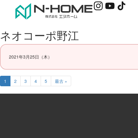
ネオコーポ野江
2021年3月25日（木）
1
2
3
4
5
最古 »