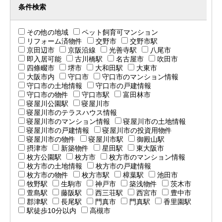
条件検索
その他の地域
ペット飼育可マンション
リフォーム済物件
交野市
交野市駅
京田辺市
京阪沿線
光善寺駅
八尾市
即入居可能
古川橋駅
名古屋市
吹田市
四條畷市
堺市
大和田駅
大東市
大阪市内
守口市
守口市のマンション情報
守口市の土地情報
守口市の戸建情報
守口市の物件
守口市駅
富田林市
寝屋川公園駅
寝屋川市
寝屋川市のテラスハウス情報
寝屋川市のマンション情報
寝屋川市の土地情報
寝屋川市の戸建情報
寝屋川市の投資用物件
寝屋川市の物件
寝屋川市駅
御殿山駅
摂津市
新築物件
星田駅
東大阪市
枚方公園駅
枚方市
枚方市のマンション情報
枚方市の土地情報
枚方市の戸建情報
枚方市の物件
枚方市駅
樟葉駅
池田市
牧野駅
生駒市
神戸市
築浅物件
茨木市
萱島駅
藤阪駅
西三荘駅
西宮市
豊中市
郡津駅
長尾駅
門真市
門真駅
香里園駅
駅徒歩10分以内
高槻市