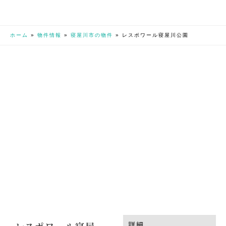
ホーム
»
物件情報
»
寝屋川市の物件
»
レスポワール寝屋川公園
詳細