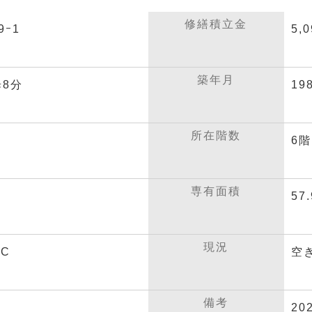
修繕積立金
ｰ1
5,
築年月
8分
19
所在階数
6階
専有面積
57
現況
IC
空
備考
2