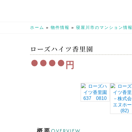
ホーム
»
物件情報
»
寝屋川市のマンション情
ローズハイツ香里園
●●●●
円
OVERVIEW
概要