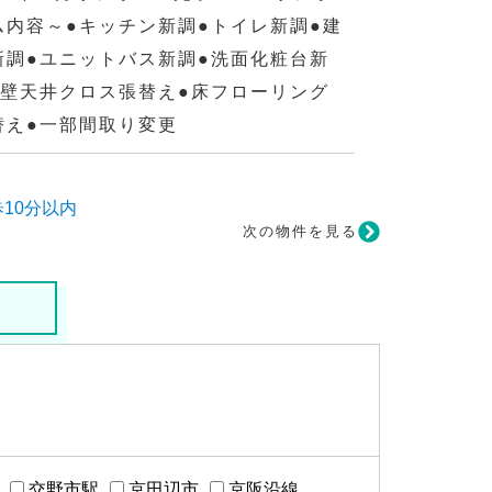
ム内容～●キッチン新調●トイレ新調●建
新調●ユニットバス新調●洗面化粧台新
●壁天井クロス張替え●床フローリング
替え●一部間取り変更
10分以内
次の物件を見る
交野市駅
京田辺市
京阪沿線