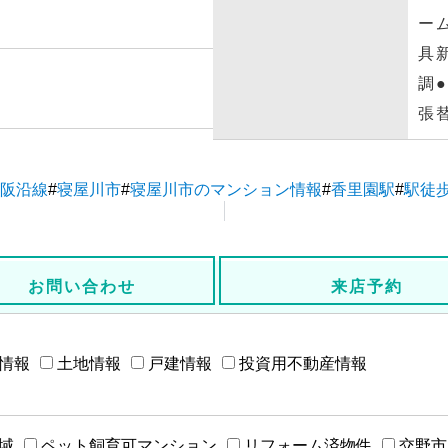
ー
具
調
張
阪沿線
#
寝屋川市
#
寝屋川市のマンション情報
#
香里園駅
#
駅徒歩
お問い合わせ
来店予約
情報
土地情報
戸建情報
投資用不動産情報
域
ペット飼育可マンション
リフォーム済物件
交野市