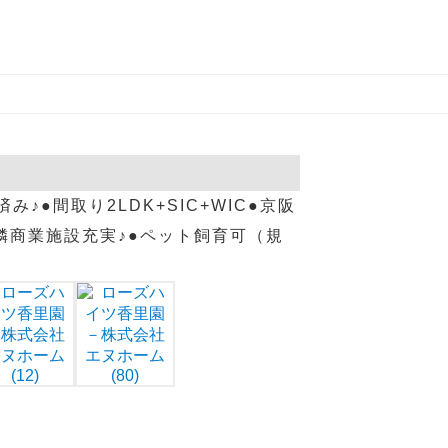
み♪●間取り2LDK+SIC+WIC●京阪
隣商業施設充実♪●ペット飼育可（規