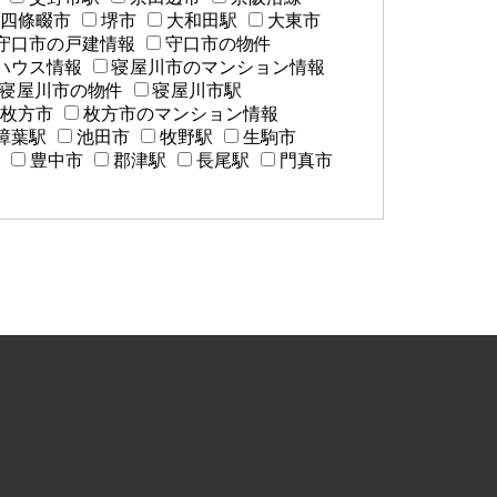
四條畷市
堺市
大和田駅
大東市
守口市の戸建情報
守口市の物件
ハウス情報
寝屋川市のマンション情報
寝屋川市の物件
寝屋川市駅
枚方市
枚方市のマンション情報
樟葉駅
池田市
牧野駅
生駒市
豊中市
郡津駅
長尾駅
門真市