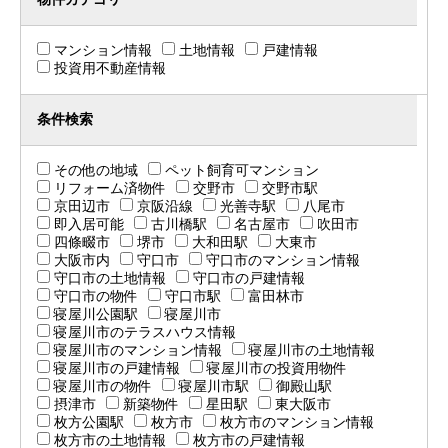
マンション情報
土地情報
戸建情報
投資用不動産情報
条件検索
その他の地域
ペット飼育可マンション
リフォーム済物件
交野市
交野市駅
京田辺市
京阪沿線
光善寺駅
八尾市
即入居可能
古川橋駅
名古屋市
吹田市
四條畷市
堺市
大和田駅
大東市
大阪市内
守口市
守口市のマンション情報
守口市の土地情報
守口市の戸建情報
守口市の物件
守口市駅
富田林市
寝屋川公園駅
寝屋川市
寝屋川市のテラスハウス情報
寝屋川市のマンション情報
寝屋川市の土地情報
寝屋川市の戸建情報
寝屋川市の投資用物件
寝屋川市の物件
寝屋川市駅
御殿山駅
摂津市
新築物件
星田駅
東大阪市
枚方公園駅
枚方市
枚方市のマンション情報
枚方市の土地情報
枚方市の戸建情報