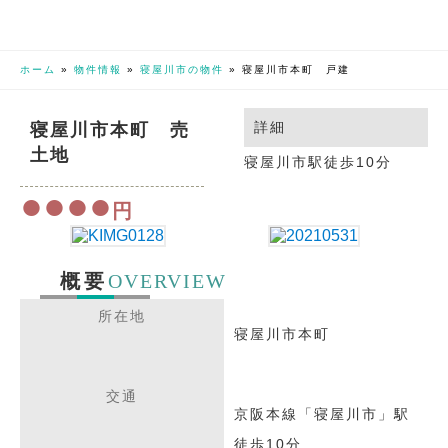
ホーム
»
物件情報
»
寝屋川市の物件
»
寝屋川市本町 戸建
寝屋川市本町 売
詳細
土地
寝屋川市駅徒歩10分
●●●●
円
OVERVIEW
概要
所在地
寝屋川市本町
交通
京阪本線「寝屋川市」駅
徒歩10分