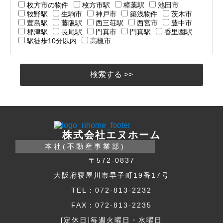
枚方市の物件
枚方市駅
樟葉駅
池田市
牧野駅
生駒市
神戸市
築浅物件
茨木市
萱島駅
藤阪駅
西三荘駅
西宮市
豊中市
郡津駅
長尾駅
門真市
門真駅
香里園駅
駅徒歩10分以内
高槻市
株式会社エヌホーム
本社(不動産事業部)
〒572-0837
大阪府寝屋川市早子町19番17号
TEL：072-813-2232
FAX：072-813-2235
[定休日]毎週火曜日・水曜日