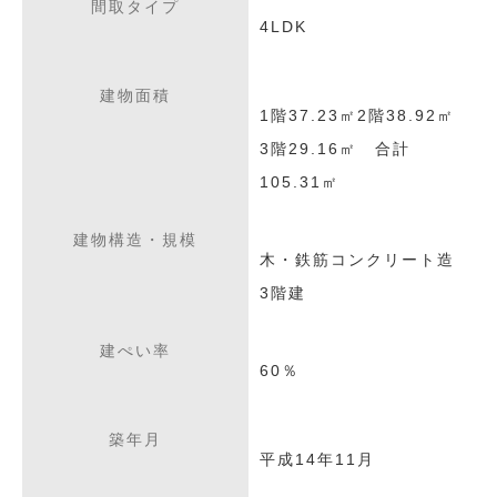
間取タイプ
4LDK
建物面積
1階37.23㎡2階38.92㎡
3階29.16㎡ 合計
105.31㎡
建物構造・規模
木・鉄筋コンクリート造
3階建
建ぺい率
60％
築年月
平成14年11月