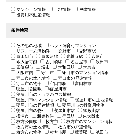
マンション情報
土地情報
戸建情報
投資用不動産情報
条件検索
その他の地域
ペット飼育可マンション
リフォーム済物件
交野市
交野市駅
京田辺市
京阪沿線
光善寺駅
八尾市
即入居可能
古川橋駅
名古屋市
吹田市
四條畷市
堺市
大和田駅
大東市
大阪市内
守口市
守口市のマンション情報
守口市の土地情報
守口市の戸建情報
守口市の物件
守口市駅
富田林市
寝屋川公園駅
寝屋川市
寝屋川市のテラスハウス情報
寝屋川市のマンション情報
寝屋川市の土地情報
寝屋川市の戸建情報
寝屋川市の投資用物件
寝屋川市の物件
寝屋川市駅
御殿山駅
摂津市
新築物件
星田駅
東大阪市
枚方公園駅
枚方市
枚方市のマンション情報
枚方市の土地情報
枚方市の戸建情報
枚方市の物件
枚方市駅
樟葉駅
池田市