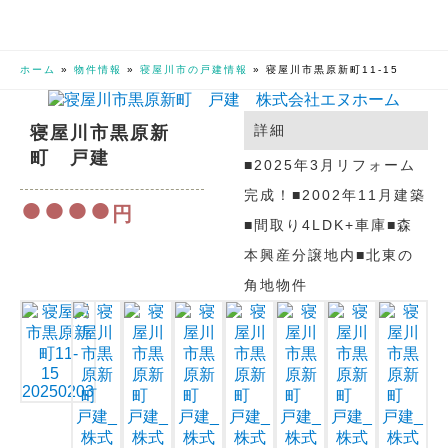
ホーム
»
物件情報
»
寝屋川市の戸建情報
»
寝屋川市黒原新町11-15
寝屋川市黒原新
詳細
町 戸建
■2025年3月リフォーム
完成！■2002年11月建築
●●●●
円
■間取り4LDK+車庫■森
本興産分譲地内■北東の
角地物件