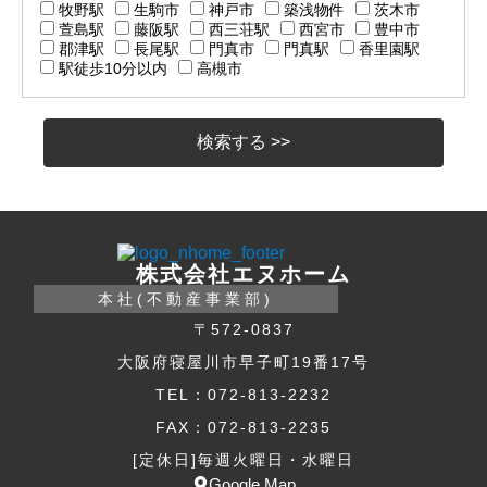
牧野駅
生駒市
神戸市
築浅物件
茨木市
萱島駅
藤阪駅
西三荘駅
西宮市
豊中市
郡津駅
長尾駅
門真市
門真駅
香里園駅
駅徒歩10分以内
高槻市
株式会社エヌホーム
本社(不動産事業部)
〒572-0837
大阪府寝屋川市早子町19番17号
TEL：072-813-2232
FAX：072-813-2235
[定休日]毎週火曜日・水曜日
Google Map