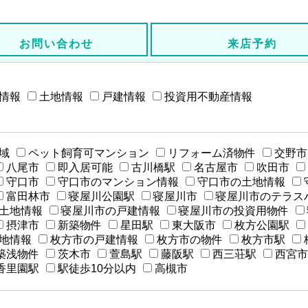
お問い合わせ
来店予約
情報
土地情報
戸建情報
投資用不動産情報
域
ペット飼育可マンション
リフォーム済物件
交野市
八尾市
即入居可能
古川橋駅
名古屋市
吹田市
守口市
守口市のマンション情報
守口市の土地情報
富田林市
寝屋川公園駅
寝屋川市
寝屋川市のテラス
土地情報
寝屋川市の戸建情報
寝屋川市の投資用物件
摂津市
新築物件
星田駅
東大阪市
枚方公園駅
地情報
枚方市の戸建情報
枚方市の物件
枚方市駅
築浅物件
茨木市
萱島駅
藤阪駅
西三荘駅
西宮市
香里園駅
駅徒歩10分以内
高槻市