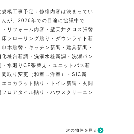
大規模工事予定：修繕内容は決まってい
せんが、2026年での目途に協議中で
。・リフォーム内容・壁天井クロス張替
・床フローリング貼り・ダウンライト新
・巾木貼替・キッチン新調・建具新調・
面化粧台新調・洗濯水栓新調・洗濯パン
調・水廻りCF張替え・ユニットバス新
・間取り変更（和室→洋室）・SIC新
・エコカラット貼り・トイレ新調・玄関
間フロアタイル貼り・ハウスクリーニン
次の物件を見る