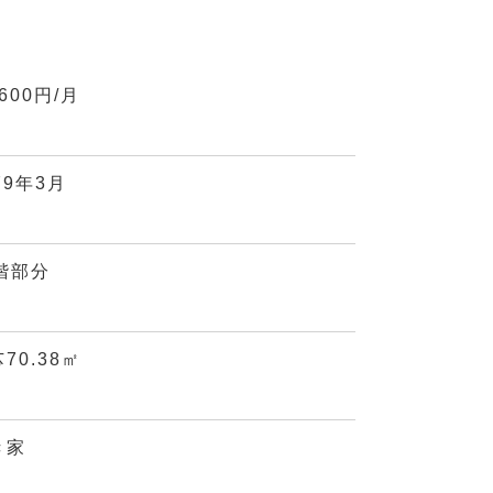
,600円/月
79年3月
3階部分
70.38㎡
き家