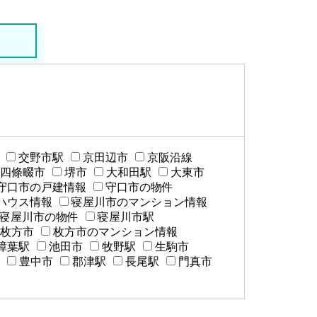
交野市駅
京田辺市
京阪沿線
四條畷市
堺市
大和田駅
大東市
守口市の戸建情報
守口市の物件
ハウス情報
寝屋川市のマンション情報
寝屋川市の物件
寝屋川市駅
枚方市
枚方市のマンション情報
樟葉駅
池田市
牧野駅
生駒市
豊中市
郡津駅
長尾駅
門真市