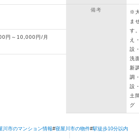
備考
※
ま
す
0円～10,000円/月
え
設
洗
新
調
設
土
グ
屋川市のマンション情報
#
寝屋川市の物件
#
駅徒歩10分以内