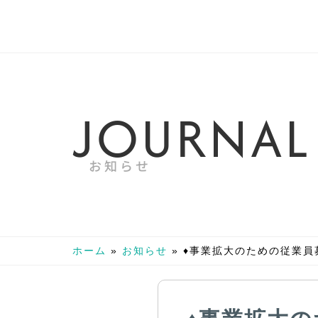
J
O
U
R
N
A
L
お知らせ
ホーム
»
お知らせ
»
♦事業拡大のための従業員