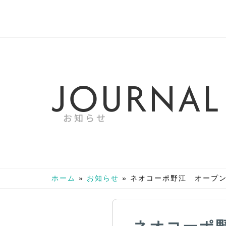
J
O
U
R
N
A
L
お知らせ
ホーム
»
お知らせ
»
ネオコーポ野江 オープンハウ