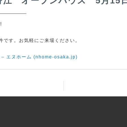
江 オープンハウス 5月15日1
!
件です。お気軽にご来場ください。
エヌホーム (nhome-osaka.jp)