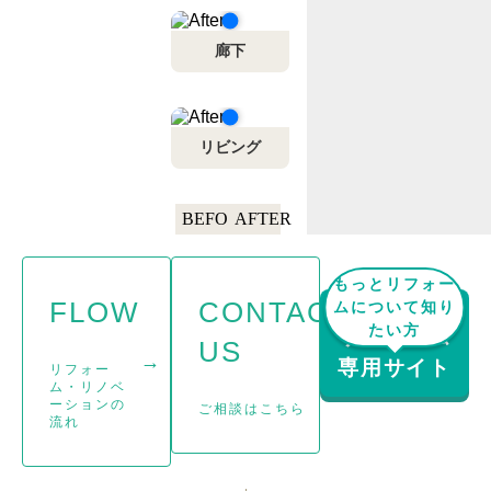
廊下
リビング
BEFORE
AFTER
もっとリフォー
FLOW
CONTACT
ムについて知り
たい方
リフォーム
US
→
→
専用サイト
リフォー
ム・リノベ
ーションの
ご相談はこちら
流れ