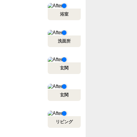
浴室
洗面所
玄関
玄関
リビング