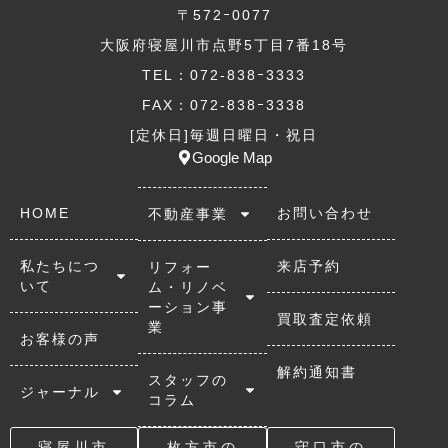
〒572ｰ0077
大阪府寝屋川市点野5丁目7番18号
TEL：072-838ｰ3333
FAX：072-838ｰ3338
[定休日]毎週日曜日・祝日
Google Map
HOME
お問い合わせ
不動産事業
私たちにつ
来店予約
リフォー
いて
ム・リノベ
ーション事
買取査定依頼
業
お客様の声
解約通知書
スタッフの
ジャーナル
コラム
寝屋川市
枚方市の
守口市の