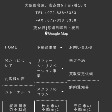
大阪府寝屋川市点野5丁目7番18号
TEL：072-838ｰ3333
FAX：072-838ｰ3338
[定休日]毎週日曜日・祝日
Google Map
HOME
お問い合わせ
不動産事業
私たちにつ
来店予約
リフォー
いて
ム・リノベ
ーション事
買取査定依頼
業
お客様の声
解約通知書
スタッフの
ジャーナル
コラム
寝屋川市
枚方市の
守口市の
の不動産
不動産に
不動産に