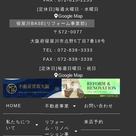
[定休日]毎週火曜日・水曜日
Google Map
寝屋川BASE(リフォーム事業部)
〒572ｰ0077
大阪府寝屋川市点野5丁目7番18号
TEL：072-838ｰ3333
FAX：072-838ｰ3338
[定休日]毎週日曜日・祝日
Google Map
HOME
お問い合わせ
不動産事業
私たちにつ
来店予約
リフォー
いて
ム・リノベ
ーション事