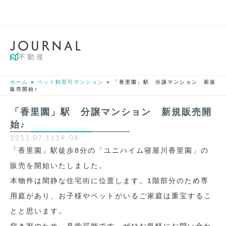
J
O
U
R
N
A
L
不動産
ホーム
»
ペット飼育可マンション
»
「香里園」駅 分譲マンション 新規
販売開始♪
「香里園」駅 分譲マンション 新規販売開
始♪
2021.07.11
19:08
「香里園」駅徒歩8分の「ユニハイム寝屋川香里園」の
販売を開始いたしました。
本物件は閑静な住宅街に位置します。1階部分のため専
用庭があり、お子様やペットがいるご家庭は重宝するこ
とと思います。