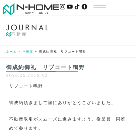
J
O
U
R
N
A
L
不動産
ホーム
»
不動産
»
御成約御礼 リブコート鴫野
御成約御礼 リブコート鴫野
2026.05.23
16:42
リブコート鴫野
御成約頂きまして誠にありがとうございました。
不動産取引がスムーズに進みますよう、従業員一同努
めて参ります。