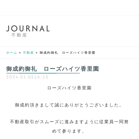
J
O
U
R
N
A
L
不動産
ホーム
»
不動産
»
御成約御礼 ローズハイツ香里園
御成約御礼 ローズハイツ香里園
2024.01.05
14:15
ローズハイツ香里園
御成約頂きまして誠にありがとうございました。
不動産取引がスムーズに進みますように従業員一同努
めて参ります。