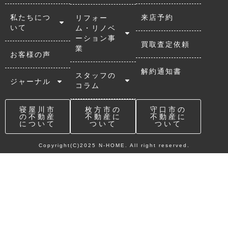
私たちにつ
来店予約
リフォー
いて
ム・リノベ
ーション事
買取査定依頼
業
お客様の声
解約通知書
スタッフの
ジャーナル
コラム
寝屋川市
枚方市の
守口市の
の不動産
不動産に
不動産に
について
ついて
ついて
Copyright(C)2025 N-HOME. All right reserved.