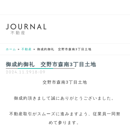
J
O
U
R
N
A
L
不動産
ホーム
»
不動産
»
御成約御礼 交野市森南3丁目土地
御成約御礼 交野市森南3丁目土地
2024.11.29
18:09
交野市森南3丁目土地
御成約頂きまして誠にありがとうございました。
不動産取引がスムーズに進みますよう、従業員一同努
めて参ります。