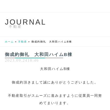
J
O
U
R
N
A
L
不動産
ホーム
»
不動産
»
御成約御礼 大和田ハイムB棟
御成約御礼 大和田ハイムB棟
2023.09.24
18:46
大和田ハイムB棟
御成約頂きまして誠にありがとうございました。
不動産取引がスムーズに進みますように従業員一同努
めてまいります。