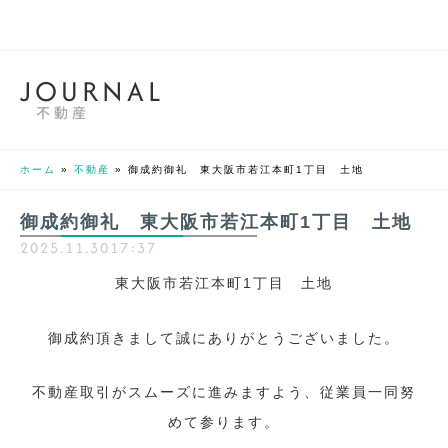
J
O
U
R
N
A
L
不動産
ホーム
»
不動産
»
御成約御礼 東大阪市若江本町1丁目 土地
御成約御礼 東大阪市若江本町1丁目 土地
2025.11.30
17:37
東大阪市若江本町1丁目 土地
御成約頂きまして誠にありがとうございました。
不動産取引がスムーズに進みますよう、従業員一同努
めて参ります。