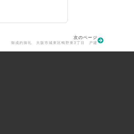
次のページ
御成約御礼 大阪市城東区鴫野東3丁目 戸建