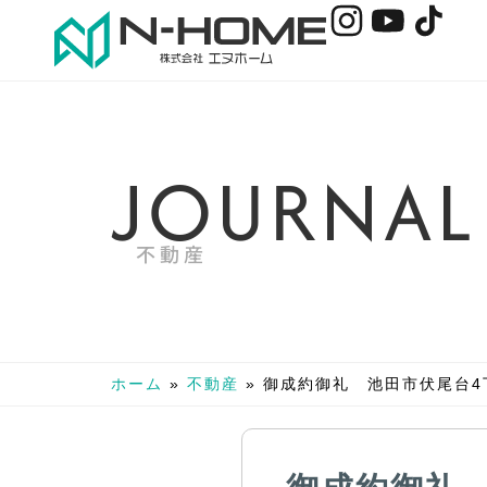
J
O
U
R
N
A
L
不動産
ホーム
»
不動産
»
御成約御礼 池田市伏尾台4