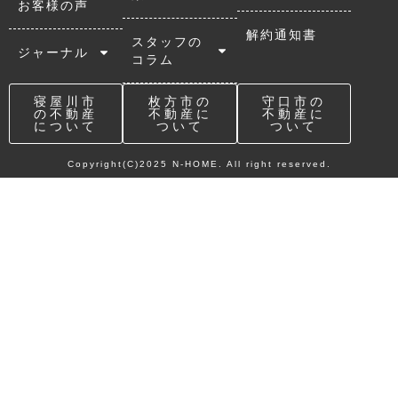
お客様の声
解約通知書
スタッフの
ジャーナル
コラム
寝屋川市
枚方市の
守口市の
の不動産
不動産に
不動産に
について
ついて
ついて
Copyright(C)2025 N-HOME. All right reserved.