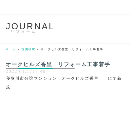
J
O
U
R
N
A
L
リフォーム
ホーム
»
古川橋駅
»
オークヒルズ香里 リフォーム工事着手
オークヒルズ香里 リフォーム工事着手
2022.01.17
17:49
寝屋川市分譲マンション オークヒルズ香里 にて新
規