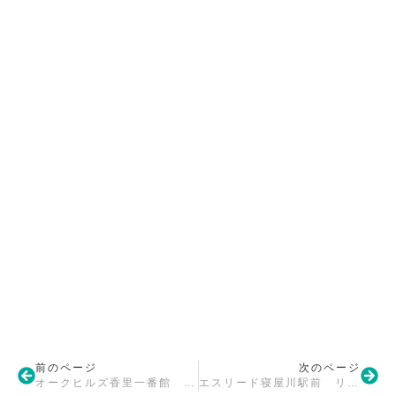
前のページ
次のページ
オークヒルズ香里一番館 リフォーム工事完了
エスリード寝屋川駅前 リフォーム工事完了