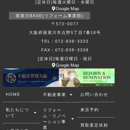
[定休日]毎週火曜日・水曜日
Google Map
寝屋川BASE(リフォーム事業部)
〒572ｰ0077
大阪府寝屋川市点野5丁目7番18号
TEL：072-838ｰ3333
FAX：072-838ｰ3338
[定休日]毎週日曜日・祝日
Google Map
HOME
お問い合わせ
不動産事業
私たちにつ
来店予約
リフォー
いて
ム・リノベ
ーション事
買取査定依頼
業