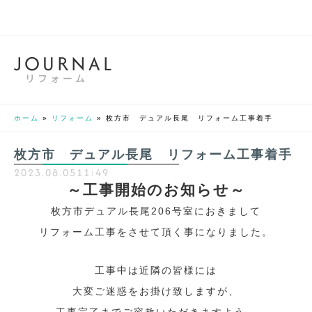
J
O
U
R
N
A
L
リフォーム
ホーム
»
リフォーム
»
枚方市 デュアル長尾 リフォーム工事着手
枚方市 デュアル長尾 リフォーム工事着手
2023.08.05
11:49
～工事開始のお知らせ～
枚方市デュアル長尾206号室におきまして
リフォーム工事をさせて頂く事になりました。
工事中は近隣の皆様には
大変ご迷惑をお掛け致しますが、
工事完了までご容赦いただきますよう、