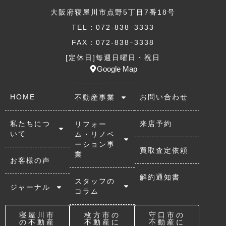
大阪府寝屋川市点野5丁目7番18号
TEL：072-838ｰ3333
FAX：072-838ｰ3338
[定休日]毎週日曜日・祝日
Google Map
HOME
お問い合わせ
不動産事業
私たちにつ
来店予約
リフォー
いて
ム・リノベ
ーション事
買取査定依頼
業
お客様の声
解約通知書
スタッフの
ジャーナル
コラム
寝屋川市
枚方市の
守口市の
の不動産
不動産に
不動産に