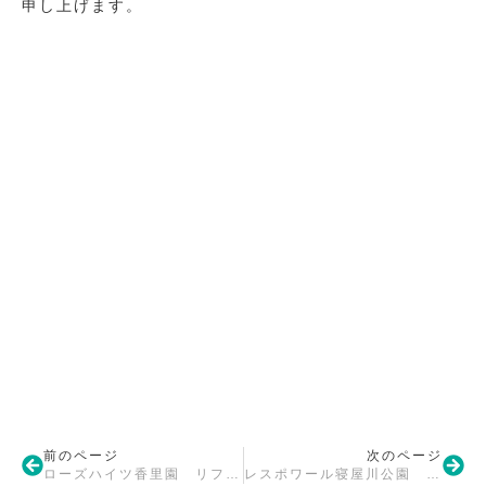
申し上げます。
前のページ
次のページ
ローズハイツ香里園 リフォーム工事着手
レスポワール寝屋川公園 リフォーム工事着手