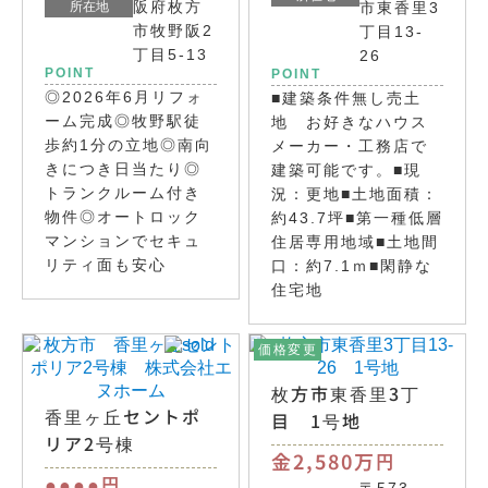
阪府枚方
所在地
市東香里3
市牧野阪2
丁目13-
丁目5-13
26
POINT
POINT
◎2026年6月リフォ
■建築条件無し売土
ーム完成◎牧野駅徒
地 お好きなハウス
歩約1分の立地◎南向
メーカー・工務店で
きにつき日当たり◎
建築可能です。■現
トランクルーム付き
況：更地■土地面積：
物件◎オートロック
約43.7坪■第一種低層
マンションでセキュ
住居専用地域■土地間
リティ面も安心
口：約7.1ｍ■閑静な
住宅地
価格変更
枚方市東香里3丁
香里ヶ丘セントポ
目 1号地
リア2号棟
金2,580万
円
●●●●
円