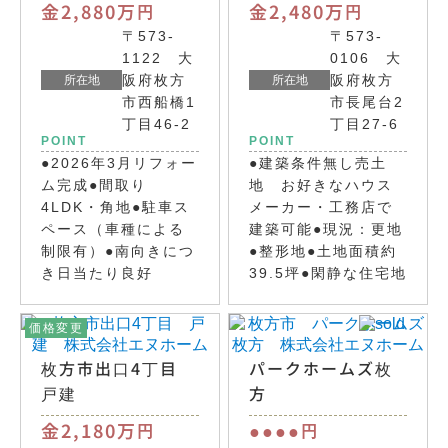
金2,880万
金2,480万
円
円
〒573-
〒573-
1122 大
0106 大
阪府枚方
阪府枚方
所在地
所在地
市西船橋1
市長尾台2
丁目46-2
丁目27-6
POINT
POINT
●2026年3月リフォー
●建築条件無し売土
ム完成●間取り
地 お好きなハウス
4LDK・角地●駐車ス
メーカー・工務店で
ペース（車種による
建築可能●現況：更地
制限有）●南向きにつ
●整形地●土地面積約
き日当たり良好
39.5坪●閑静な住宅地
価格変更
枚方市出口4丁目
パークホームズ枚
戸建
方
金2,180万
●●●●
円
円