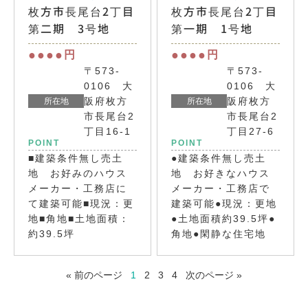
枚方市長尾台2丁目
枚方市長尾台2丁目
第二期 3号地
第一期 1号地
●●●●
●●●●
円
円
〒573-
〒573-
0106 大
0106 大
阪府枚方
阪府枚方
所在地
所在地
市長尾台2
市長尾台2
丁目16-1
丁目27-6
POINT
POINT
■建築条件無し売土
●建築条件無し売土
地 お好みのハウス
地 お好きなハウス
メーカー・工務店に
メーカー・工務店で
て建築可能■現況：更
建築可能●現況：更地
地■角地■土地面積：
●土地面積約39.5坪●
約39.5坪
角地●閑静な住宅地
« 前のページ
1
2
3
4
次のページ »