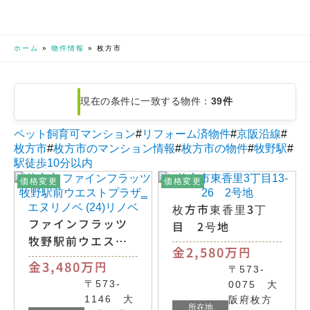
ホーム
»
物件情報
»
枚方市
現在の条件に一致する物件：
39件
ペット飼育可マンション
#
リフォーム済物件
#
京阪沿線
#
枚方市
#
枚方市のマンション情報
#
枚方市の物件
#
牧野駅
#
駅徒歩10分以内
価格変更
価格変更
枚方市東香里3丁
ファインフラッツ
目 2号地
牧野駅前ウエスト
金2,580万
円
プラザ
金3,480万
円
〒573-
〒573-
0075 大
1146 大
阪府枚方
所在地