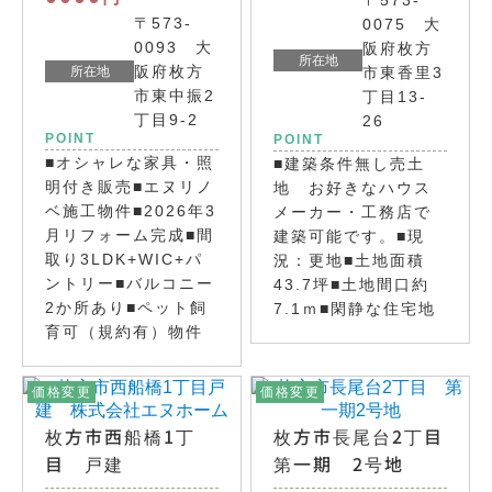
〒573-
〒573-
0075 大
0093 大
阪府枚方
所在地
阪府枚方
所在地
市東香里3
市東中振2
丁目13-
丁目9-2
26
POINT
POINT
■オシャレな家具・照
■建築条件無し売土
明付き販売■エヌリノ
地 お好きなハウス
ベ施工物件■2026年3
メーカー・工務店で
月リフォーム完成■間
建築可能です。■現
取り3LDK+WIC+パ
況：更地■土地面積
ントリー■バルコニー
43.7坪■土地間口約
2か所あり■ペット飼
7.1ｍ■閑静な住宅地
育可（規約有）物件
価格変更
価格変更
枚方市西船橋1丁
枚方市長尾台2丁目
目 戸建
第一期 2号地