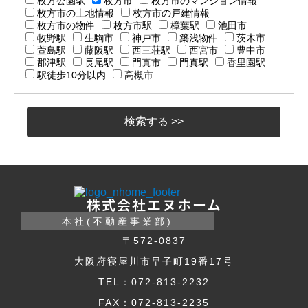
枚方公園駅
枚方市
枚方市のマンション情報
枚方市の土地情報
枚方市の戸建情報
枚方市の物件
枚方市駅
樟葉駅
池田市
牧野駅
生駒市
神戸市
築浅物件
茨木市
萱島駅
藤阪駅
西三荘駅
西宮市
豊中市
郡津駅
長尾駅
門真市
門真駅
香里園駅
駅徒歩10分以内
高槻市
株式会社エヌホーム
本社(不動産事業部)
〒572-0837
大阪府寝屋川市早子町19番17号
TEL：072-813-2232
FAX：072-813-2235