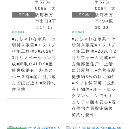
〒573-
〒573-
0065 大
0064 大
阪府枚方
阪府枚方
所在地
所在地
市出口4丁
市北中振
目14-17
30-30
POINT
POINT
■おしゃれな家具・照
●おしゃれな家具・照
明付き販売■エヌリノ
明付き販売●エヌリノ
ベ施工物件♪■2026年
ベ施工物件●2026年2
3月リノベーション完
月リフォーム完成●三
成■間取り4LDK■屋
方角部屋住戸・上階
根裏収納有・駐車ス
に部屋無し●光善寺駅
ペース有■淀川河川敷
徒歩約3分の駅近物件
までほど近く■閑静な
●ペット飼育可（規約
住宅地
有）物件●オートロッ
クマンションでセキ
ュリティ面も安心●既
存住宅売買瑕疵保険
契約付物件