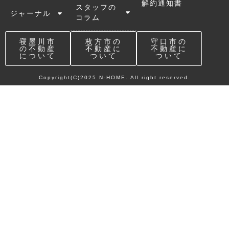
解約通知書
スタッフの
ジャーナル
コラム
寝屋川市
枚方市の
守口市の
の不動産
不動産に
不動産に
について
ついて
ついて
Copyright(C)2025 N-HOME. All right reserved.