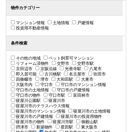
物件カテゴリー
マンション情報
土地情報
戸建情報
投資用不動産情報
条件検索
その他の地域
ペット飼育可マンション
リフォーム済物件
交野市
交野市駅
京田辺市
京阪沿線
光善寺駅
八尾市
即入居可能
古川橋駅
名古屋市
吹田市
四條畷市
堺市
大和田駅
大東市
大阪市内
守口市
守口市のマンション情報
守口市の土地情報
守口市の戸建情報
守口市の物件
守口市駅
富田林市
寝屋川公園駅
寝屋川市
寝屋川市のテラスハウス情報
寝屋川市のマンション情報
寝屋川市の土地情報
寝屋川市の戸建情報
寝屋川市の投資用物件
寝屋川市の物件
寝屋川市駅
御殿山駅
摂津市
新築物件
星田駅
東大阪市