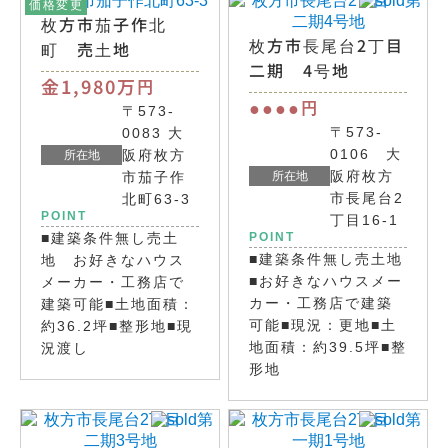
価格変更
枚方市茄子作北
枚方市長尾台2丁目
町 売土地
二期 4号地
金1,980万
円
●●●●
円
〒573-
〒573-
0083 大
0106 大
阪府枚方
所在地
阪府枚方
市茄子作
所在地
市長尾台2
北町63-3
POINT
丁目16-1
■建築条件無し売土
POINT
■建築条件無し売土地
地 お好きなハウス
■お好きなハウスメー
メーカー・工務店で
カー・工務店で建築
建築可能■土地面積：
可能■現況：更地■土
約36.2坪■整形地■現
地面積：約39.5坪■整
況渡し
形地