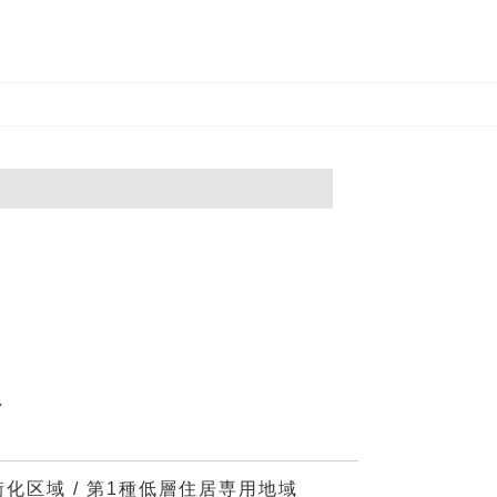
し
街化区域 / 第1種低層住居専用地域