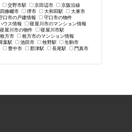
交野市駅
京田辺市
京阪沿線
四條畷市
堺市
大和田駅
大東市
守口市の戸建情報
守口市の物件
ハウス情報
寝屋川市のマンション情報
寝屋川市の物件
寝屋川市駅
枚方市
枚方市のマンション情報
樟葉駅
池田市
牧野駅
生駒市
豊中市
郡津駅
長尾駅
門真市