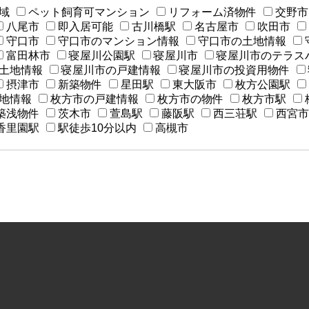
域
ペット飼育可マンション
リフォーム済物件
交野市
八尾市
即入居可能
古川橋駅
名古屋市
吹田市
守口市
守口市のマンション情報
守口市の土地情報
富田林市
寝屋川公園駅
寝屋川市
寝屋川市のテラス
土地情報
寝屋川市の戸建情報
寝屋川市の投資用物件
摂津市
新築物件
星田駅
東大阪市
枚方公園駅
地情報
枚方市の戸建情報
枚方市の物件
枚方市駅
築浅物件
茨木市
萱島駅
藤阪駅
西三荘駅
西宮市
香里園駅
駅徒歩10分以内
高槻市