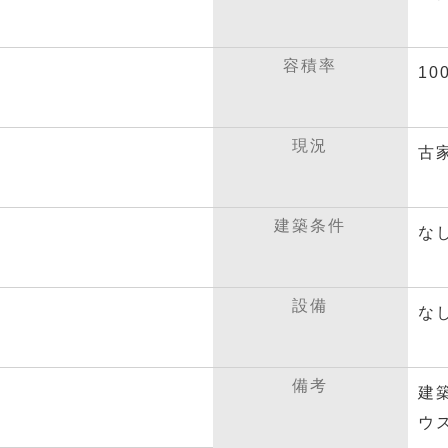
容積率
10
現況
古
建築条件
な
設備
な
備考
建
ウ