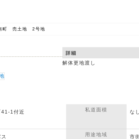
南町 売土地 2号地
詳細
解体更地渡し
私道面積
41-1付近
な
用途地域
バス
市