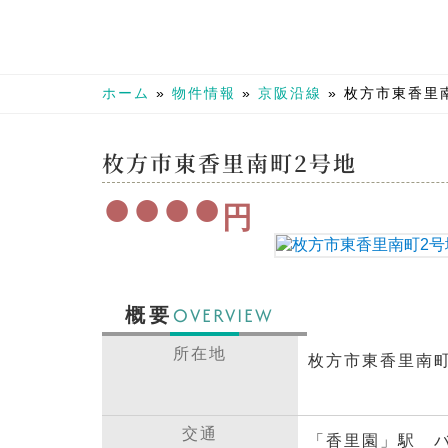
ホーム
»
物件情報
»
京阪沿線
»
枚方市東香里
枚方市東香里南町2号地
●●●●
円
OVERVIEW
概要
所在地
枚方市東香里南町
交通
「香里園」駅 