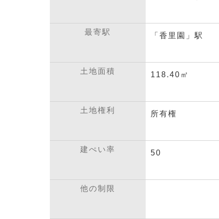
最寄駅
「香里園」駅
土地面積
118.40㎡
土地権利
所有権
建ぺい率
50
他の制限