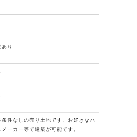
0
家あり
し
し
築条件なしの売り土地です。お好きなハ
スメーカー等で建築が可能です。