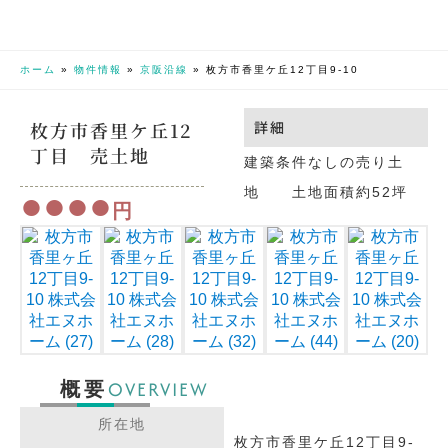
ホーム
»
物件情報
»
京阪沿線
»
枚方市香里ケ丘12丁目9-10
枚方市香里ケ丘12
詳細
丁目 売土地
建築条件なしの売り土
地 土地面積約52坪
●●●●
円
OVERVIEW
概要
所在地
枚方市香里ケ丘12丁目9-