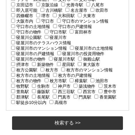
京田辺市
京阪沿線
光善寺駅
八尾市
即入居可能
古川橋駅
名古屋市
吹田市
四條畷市
堺市
大和田駅
大東市
大阪市内
守口市
守口市のマンション情報
守口市の土地情報
守口市の戸建情報
守口市の物件
守口市駅
富田林市
寝屋川公園駅
寝屋川市
寝屋川市のテラスハウス情報
寝屋川市のマンション情報
寝屋川市の土地情報
寝屋川市の戸建情報
寝屋川市の投資用物件
寝屋川市の物件
寝屋川市駅
御殿山駅
摂津市
新築物件
星田駅
東大阪市
枚方公園駅
枚方市
枚方市のマンション情報
枚方市の土地情報
枚方市の戸建情報
枚方市の物件
枚方市駅
樟葉駅
池田市
牧野駅
生駒市
神戸市
築浅物件
茨木市
萱島駅
藤阪駅
西三荘駅
西宮市
豊中市
郡津駅
長尾駅
門真市
門真駅
香里園駅
駅徒歩10分以内
高槻市