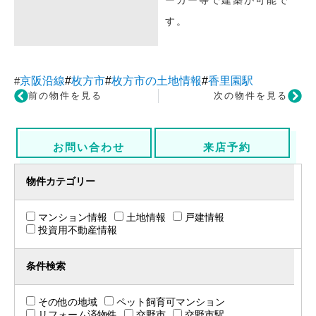
ーカー等で建築が可能で
す。
#
京阪沿線
#
枚方市
#
枚方市の土地情報
#
香里園駅
前の物件を見る
次の物件を見る
お問い合わせ
来店予約
物件カテゴリー
マンション情報
土地情報
戸建情報
投資用不動産情報
条件検索
その他の地域
ペット飼育可マンション
リフォーム済物件
交野市
交野市駅