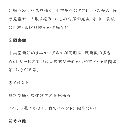
妊婦への市バス券補助・小学生へのタブレットの導入・待
機児童ゼロの取り組み・いじめ対策の充実・小中一貫校
の開校・選択登校制の実施など
②
図書館
中央図書館のリニューアルや利用時間・蔵書数の多さ・
Webサービスでの蔵書検索や予約のしやすさ・移動図書
館「おきがる号」
③
イベント
無料で様々な体験学習が出来る
イベント数の多さ（子育てイベントに限らない）
④
その他