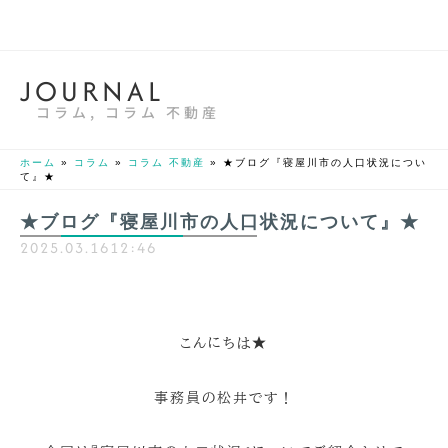
J
O
U
R
N
A
L
コラム
,
コラム 不動産
ホーム
»
コラム
»
コラム 不動産
»
★ブログ『寝屋川市の人口状況につい
て』★
★ブログ『寝屋川市の人口状況について』★
2025.03.16
12:46
こんにちは★
事務員の松井です！