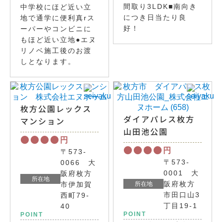
間取り3LDK■南向き
中学校にほど近い立
につき日当たり良
地で通学に便利真rス
好！
ーパーやコンビニに
もほど近い立地●エヌ
リノベ施工後のお渡
しとなります。
枚方公園レックス
ダイアパレス枚方
マンション
山田池公園
●●●●
円
●●●●
円
〒573-
〒573-
0066 大
0001 大
阪府枚方
所在地
阪府枚方
市伊加賀
所在地
市田口山3
西町79-
丁目19-1
40
POINT
POINT