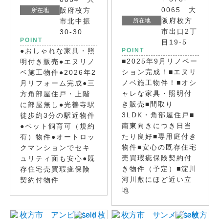
0065 大
阪府枚方
所在地
阪府枚方
市北中振
所在地
市出口2丁
30-30
POINT
目19-5
●おしゃれな家具・照
POINT
■2025年9月リノベー
明付き販売●エヌリノ
ション完成！■エヌリ
ベ施工物件●2026年2
ノベ施工物件！■オシ
月リフォーム完成●三
ャレな家具・照明付
方角部屋住戸・上階
き販売■間取り
に部屋無し●光善寺駅
3LDK・角部屋住戸■
徒歩約3分の駅近物件
南東向きにつき日当
●ペット飼育可（規約
たり良好■専用庭付き
有）物件●オートロッ
物件■安心の既存住宅
クマンションでセキ
売買瑕疵保険契約付
ュリティ面も安心●既
き物件（予定）■淀川
存住宅売買瑕疵保険
河川敷にほど近い立
契約付物件
地