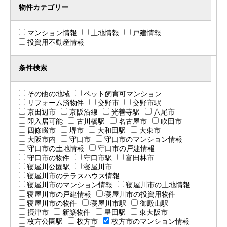
物件カテゴリー
マンション情報
土地情報
戸建情報
投資用不動産情報
条件検索
その他の地域
ペット飼育可マンション
リフォーム済物件
交野市
交野市駅
京田辺市
京阪沿線
光善寺駅
八尾市
即入居可能
古川橋駅
名古屋市
吹田市
四條畷市
堺市
大和田駅
大東市
大阪市内
守口市
守口市のマンション情報
守口市の土地情報
守口市の戸建情報
守口市の物件
守口市駅
富田林市
寝屋川公園駅
寝屋川市
寝屋川市のテラスハウス情報
寝屋川市のマンション情報
寝屋川市の土地情報
寝屋川市の戸建情報
寝屋川市の投資用物件
寝屋川市の物件
寝屋川市駅
御殿山駅
摂津市
新築物件
星田駅
東大阪市
枚方公園駅
枚方市
枚方市のマンション情報