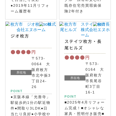
●2019年11月リフォ
既存住宅売買瑕疵保
ーム履歴有
険2年付き
ジオ枚方
ステイツ枚方・長
尾ヒルズ
●●●●
円
●●●●
円
〒573-
〒573-
0064 大
0164 大
阪府枚方
所在地
阪府枚方
市北中振3
所在地
市長尾谷
丁目24-
町3丁目
26
POINT
16-1
●京阪本線「光善寺」
POINT
■2025年4月リフォー
駅徒歩約1分の駅近物
ム完成！■オシャレな
件●間取り3LDK●日
家具・照明付き販売■
当たり良好●小学校や