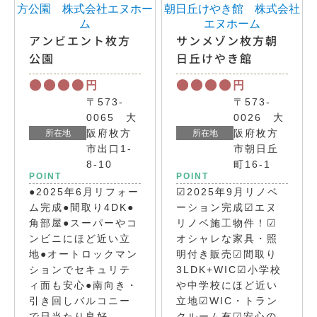
アンビエント枚方
サンメゾン枚方朝
公園
日丘けやき館
●●●●
●●●●
円
円
〒573-
〒573-
0065 大
0026 大
阪府枚方
阪府枚方
所在地
所在地
市出口1-
市朝日丘
8-10
町16-1
POINT
POINT
●2025年6月リフォー
☑2025年9月リノベ
ム完成●間取り4DK●
ーション完成☑エヌ
角部屋●スーパーやコ
リノベ施工物件！☑
ンビニにほど近い立
オシャレな家具・照
地●オートロックマン
明付き販売☑間取り
ションでセキュリテ
3LDK+WIC☑小学校
ィ面も安心●南向き・
や中学校にほど近い
引き回しバルコニー
立地☑WIC・トラン
で日当たり良好
クルーム有☑安心の