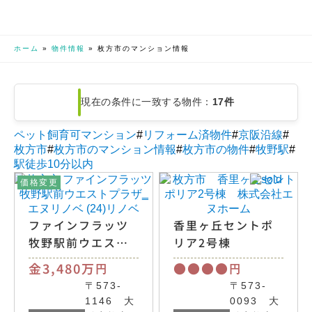
ホーム
»
物件情報
»
枚方市のマンション情報
現在の条件に一致する物件：
17件
ペット飼育可マンション
#
リフォーム済物件
#
京阪沿線
#
枚方市
#
枚方市のマンション情報
#
枚方市の物件
#
牧野駅
#
駅徒歩10分以内
価格変更
ファインフラッツ
香里ヶ丘セントポ
牧野駅前ウエスト
リア2号棟
プラザ
金3,480万
●●●●
円
円
〒573-
〒573-
1146 大
0093 大