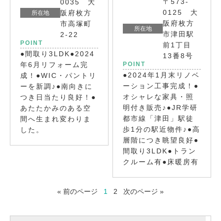
〒573-
0035 大
0125 大
阪府枚方
所在地
阪府枚方
市高塚町
所在地
市津田駅
2-22
POINT
前1丁目
●間取り3LDK●2024
13番8号
年6月リフォーム完
POINT
●2024年1月末リノベ
成！●WIC・パントリ
ーション工事完成！●
ーを新調♪●南向きに
オシャレな家具・照
つき日当たり良好！●
明付き販売♪●JR学研
あたたかみのある空
都市線「津田」駅徒
間へ生まれ変わりま
歩1分の駅近物件♪●高
した。
層階につき眺望良好●
間取り3LDK●トラン
クルーム有●床暖房有
« 前のページ
1
2
次のページ »