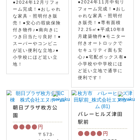
●2024年11月中旬リ
●2024年12月リフォ
フォーム完成！●おし
ーム完成！●おしゃれ
ゃれな家具・照明付
な家具・照明付き販
き販売！●専有面積
売！●安心の瑕疵保険
72.25㎡●平成10年8
付き物件♪●南向きに
月建築物件●モニター
つき日当たり良好！●
付きオートロックで
スーパーやコンビニ
セキュリティ面も安
が近い便利な立地♪●
心♪●宅配ボックス有●
小学校にほど近い立
小学校や中学校にほ
地！
ど近い立地で通学に
便利です！
朝日プラザ枚方公
バレーヒルズ津田
園
駅前
●●●●
円
●●●●
円
〒573-