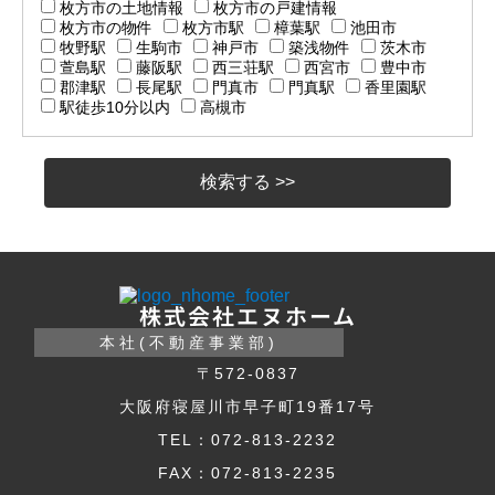
枚方市の土地情報
枚方市の戸建情報
枚方市の物件
枚方市駅
樟葉駅
池田市
牧野駅
生駒市
神戸市
築浅物件
茨木市
萱島駅
藤阪駅
西三荘駅
西宮市
豊中市
郡津駅
長尾駅
門真市
門真駅
香里園駅
駅徒歩10分以内
高槻市
株式会社エヌホーム
本社(不動産事業部)
〒572-0837
大阪府寝屋川市早子町19番17号
TEL：072-813-2232
FAX：072-813-2235