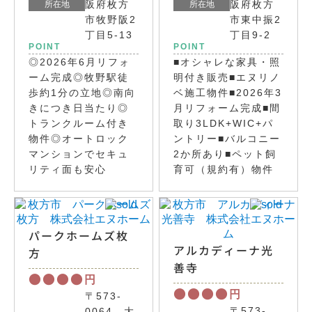
阪府枚方
阪府枚方
所在地
所在地
市牧野阪2
市東中振2
丁目5-13
丁目9-2
POINT
POINT
◎2026年6月リフォ
■オシャレな家具・照
ーム完成◎牧野駅徒
明付き販売■エヌリノ
歩約1分の立地◎南向
ベ施工物件■2026年3
きにつき日当たり◎
月リフォーム完成■間
トランクルーム付き
取り3LDK+WIC+パ
物件◎オートロック
ントリー■バルコニー
マンションでセキュ
2か所あり■ペット飼
リティ面も安心
育可（規約有）物件
パークホームズ枚
アルカディーナ光
方
善寺
●●●●
円
●●●●
円
〒573-
〒573-
0064 大